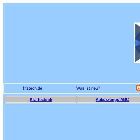
kfztech.de
Was ist neu?
Kfz-Technik
Abkürzungs-ABC