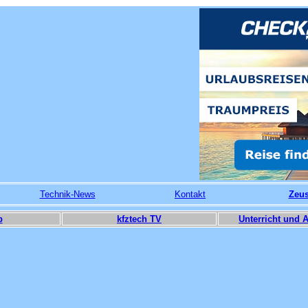
Technik-News
Kontakt
Zeu
p
kfztech TV
Unterricht und 