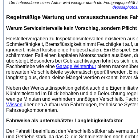
Die Lebensdauer eines Autos wird weniger durch die Fertigungsqualität b
depositphoto
Regelmäßige Wartung und vorausschauendes Fah
Warum Serviceintervalle kein Vorschlag, sondern Pflicht
Herstellervorgaben zu Inspektionsintervallen existieren aus g
Schmierfähigkeit, Bremsflüssigkeit nimmt Feuchtigkeit auf
ignoriert, riskiert kostspielige Folgeschäden. Ein Beispiel:
schlimmsten Fall einen kapitalen Motorschaden auslösen, 
übersteigt. Besonders bei Gebrauchtwagen lohnt es sich, di
Fachbetriebe wie eine
Garage Winterthur
bieten markenüberg
relevanten Verschleißteile systematisch geprüft werden. Ein
langfristig aus, denn kleine Mängel werden erkannt, bevor s
Neben der Werkstattinspektion gehört auch die Eigeninitiati
Kühlmittelstand im Blick behalten und die Beleuchtung reg
wenige Minuten und verhindern unnötigen Verschleiß. Fachb
Wissen
über den Aufbau von Fahrzeugen, technische System
Fahrzeugkomponenten.
Fahrweise als unterschätzter Langlebigkeitsfaktor
Der Fahrstil beeinflusst den Verschleiß stärker als vermutet
und Getriebe stark, da das Öl die Schmierstellen noch nicht e