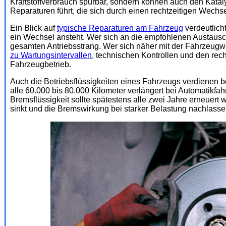
Kraftstoffverbrauch spürbar, sondern können auch den Katal
Reparaturen führt, die sich durch einen rechtzeitigen Wechs
Ein Blick auf
typische Reparaturen am Fahrzeug
verdeutlich
ein Wechsel ansteht. Wer sich an die empfohlenen Austauschi
gesamten Antriebsstrang. Wer sich näher mit der Fahrzeugwa
zu Wartungsintervallen
, technischen Kontrollen und den re
Fahrzeugbetrieb.
Auch die Betriebsflüssigkeiten eines Fahrzeugs verdienen 
alle 60.000 bis 80.000 Kilometer verlängert bei Automatikfa
Bremsflüssigkeit sollte spätestens alle zwei Jahre erneuer
sinkt und die Bremswirkung bei starker Belastung nachlasse