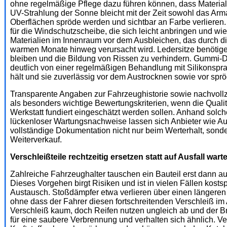
ohne regelmäßige Pflege dazu führen können, dass Materiali
UV-Strahlung der Sonne bleicht mit der Zeit sowohl das Arma
Oberflächen spröde werden und sichtbar an Farbe verliere
für die Windschutzscheibe, die sich leicht anbringen und wi
Materialien im Innenraum vor dem Ausbleichen, das durch d
warmen Monate hinweg verursacht wird. Ledersitze benötig
bleiben und die Bildung von Rissen zu verhindern. Gummi-D
deutlich von einer regelmäßigen Behandlung mit Silikonspr
hält und sie zuverlässig vor dem Austrocknen sowie vor sp
Transparente Angaben zur Fahrzeughistorie sowie nachvoll
als besonders wichtige Bewertungskriterien, wenn die Qualit
Werkstatt fundiert eingeschätzt werden sollen. Anhand solche
lückenloser Wartungsnachweise lassen sich Anbieter wie Aut
vollständige Dokumentation nicht nur beim Werterhalt, sond
Weiterverkauf.
Verschleißteile rechtzeitig ersetzen statt auf Ausfall wart
Zahlreiche Fahrzeughalter tauschen ein Bauteil erst dann aus
Dieses Vorgehen birgt Risiken und ist in vielen Fällen kostsp
Austausch. Stoßdämpfer etwa verlieren über einen längeren
ohne dass der Fahrer diesen fortschreitenden Verschleiß im 
Verschleiß kaum, doch Reifen nutzen ungleich ab und der 
für eine saubere Verbrennung und verhalten sich ähnlich. V