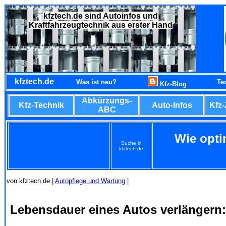
kfztech.de sind Autoinfos und
Kraftfahrzeugtechnik aus erster Hand
kfztech.de
Was ist neu?
Te
Kfz-Blog
Abkürzungs-
Kfz-Technik
Auto-Infos
Kfz
ABC
Wie opti
Suche in
kfztech.de
von kfztech.de |
Autopflege und Wartung
|
Lebensdauer eines Autos verlängern: