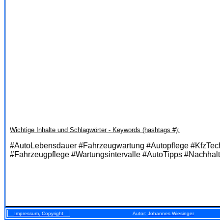
Wichtige Inhalte und Schlagwörter - Keywords (hashtags #):
#AutoLebensdauer #Fahrzeugwartung #Autopflege #KfzTechn
#Fahrzeugpflege #Wartungsintervalle #AutoTipps #Nachhal
Impressum, Copyright
Autor:
Johannes Wiesinger