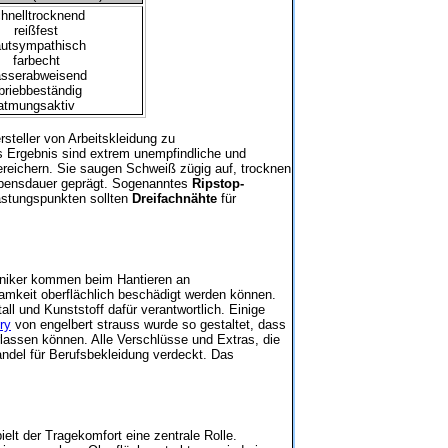
hnelltrocknend
reißfest
utsympathisch
farbecht
sserabweisend
briebbeständig
atmungsaktiv
steller von Arbeitskleidung zu
as Ergebnis sind extrem unempfindliche und
 bereichern. Sie saugen Schweiß zügig auf, trocknen
Lebensdauer geprägt. Sogenanntes
Ripstop-
astungspunkten sollten
Dreifachnähte
für
roniker kommen beim Hantieren an
samkeit oberflächlich beschädigt werden können.
all und Kunststoff dafür verantwortlich. Einige
ry
von engelbert strauss wurde so gestaltet, dass
lassen können. Alle Verschlüsse und Extras, die
andel für Berufsbekleidung verdeckt. Das
ielt der Tragekomfort eine zentrale Rolle.