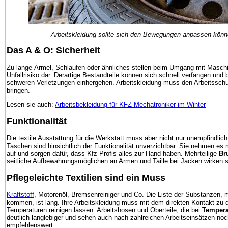
Arbeitskleidung sollte sich den Bewegungen anpassen könn
Das A & O: Sicherheit
Zu lange Ärmel, Schlaufen oder ähnliches stellen beim Umgang mit Masc
Unfallrisiko dar. Derartige Bestandteile können sich schnell verfangen und 
schweren Verletzungen einhergehen. Arbeitskleidung muss den Arbeitsschutz
bringen.
Lesen sie auch:
Arbeitsbekleidung für KFZ Mechatroniker im Winter
Funktionalität
Die textile Ausstattung für die Werkstatt muss aber nicht nur unempfindli
Taschen sind hinsichtlich der Funktionalität unverzichtbar. Sie nehmen es 
auf und sorgen dafür, dass Kfz-Profis alles zur Hand haben. Mehrteilige
Br
seitliche Aufbewahrungsmöglichen an Armen und Taille bei Jacken wirken si
Pflegeleichte Textilien sind ein Muss
Kraftstoff
, Motorenöl, Bremsenreiniger und Co. Die Liste der Substanzen, m
kommen, ist lang. Ihre Arbeitskleidung muss mit dem direkten Kontakt zu
Temperaturen reinigen lassen. Arbeitshosen und Oberteile, die bei
Tempera
deutlich langlebiger und sehen auch nach zahlreichen Arbeitseinsätzen noc
empfehlenswert.