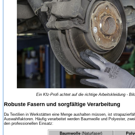
Ein Kfz-Profi achtet auf die richtige Arbeitskleidung - B
Robuste Fasern und sorgfältige Verarbeitung
Da Textilien in Werkstätten eine Menge aushalten müssen, ist strapazierfäh
Auswahlfaktoren. Häufig verarbeitet werden Baumwolle und Polyester, zwei
den professionellen Einsatz:
Baumwolle
(Naturfaser)
Poly