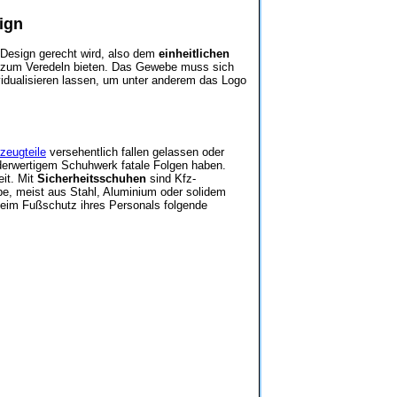
ign
 Design gerecht wird, also dem
einheitlichen
he zum Veredeln bieten. Das Gewebe muss sich
vidualisieren lassen, um unter anderem das Logo
zeugteile
versehentlich fallen gelassen oder
derwertigem Schuhwerk fatale Folgen haben.
it. Mit
Sicherheitsschuhen
sind Kfz-
pe, meist aus Stahl, Aluminium oder solidem
beim Fußschutz ihres Personals folgende