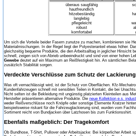
überaus saugfähig
sc
hautfreundlich
hitzebeständig
ha
langlebig
pflegeleicht
wa
robust
a
komfortabel
Um sich die Vorteile beider Fasern zunutze zu machen, kombinieren sie Her
Materialmischungen. In der Regel liegt der Polyesteranteil etwas höher. D
gleichzeitig bequeme Produkte, die den Arbeitsalltag in jeglicher Hinsicht
schnell, zeigen sich von Abrieb unbeeindruckt und sind von einer hohen 
Gewebe
deutet auf ein Maximum an Reißfestigkeit hin. An sämtlichen Bel
zusätzlich Stabilität sorgen.
Verdeckte Verschlüsse zum Schutz der Lackierung
Was oft vernachlässigt wird, ist der Schutz von Oberflächen. Kfz-Mechat
Kundenfahrzeugen schnell mit sensiblen Teilen in Kontakt, die bei Unacht
Nicht selten ist die Bekleidung mit ungünstig platzierten Kleinteilen aus Met
Hersteller präsentieren alternative Produkte. Die
neue Kollektion e.s. indust
weder Reißverschlüsse noch Knöpfe oder sonstige Elemente Kratzer hinter
beispielsweise riskant für die Fahrzeuglackierung sind, wurden vom Fachh
Sortiment reicht von Bundjacken über Latzhosen bis zum Funktionsshirt.
Ebenfalls maßgeblich: Der Tragekomfort
Ob Bundhose, T-Shirt, Pullover oder Arbeitsjacke: Bei körperlicher Arbeit sp