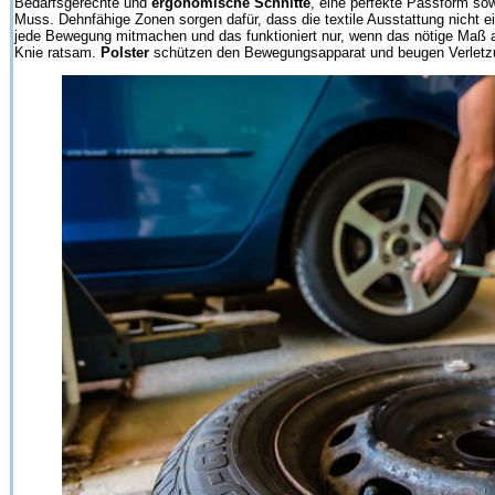
Bedarfsgerechte und
ergonomische Schnitte
, eine perfekte Passform so
Muss. Dehnfähige Zonen sorgen dafür, dass die textile Ausstattung nicht e
jede Bewegung mitmachen und das funktioniert nur, wenn das nötige Maß
Knie ratsam.
Polster
schützen den Bewegungsapparat und beugen Verletz