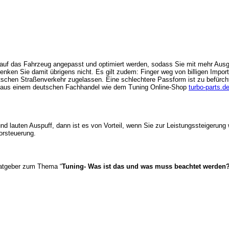
h auf das Fahrzeug angepasst und optimiert werden, sodass Sie mit mehr Aus
nken Sie damit übrigens nicht. Es gilt zudem: Finger weg von billigen Impor
utschen Straßenverkehr zugelassen. Eine schlechtere Passform ist zu befürcht
gen aus einem deutschen Fachhandel wie dem Tuning Online-Shop
turbo-parts.d
d lauten Auspuff, dann ist es von Vorteil, wenn Sie zur Leistungssteigerung 
orsteuerung.
Ratgeber zum Thema “
Tuning- Was ist das und was muss beachtet werden