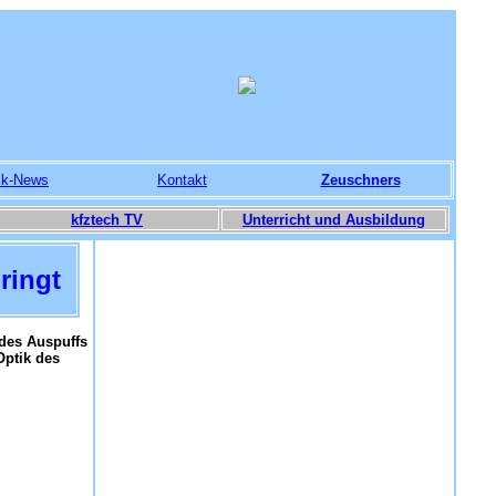
ik-News
Kontakt
Zeuschners
kfztech TV
Unterricht und Ausbildung
ringt
 des Auspuffs
Optik des