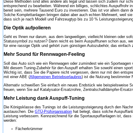
Diese Methoden sind alles andere als legal und lassen sich zudem nur schw
entsprechend zu bearbeiten. Während ein billiges, schlichtes Auspuffrohr 
bereit sein, mehrere Tausend Euro zu investieren. Das ist vor allem dann de
Solche Komplettanlagen bringen dabei aber auch echten Mehrwert, weil sie 
dass sich je nach Modell und Fahrzeugtyp bis zu 10 % Leistungssteigerung 
Die Optik aufpolieren
Geht es Ihnen nur darum, aus dem langweiligen, vielleicht kleinen oder so
Statussymbol zu nutzen? Dann reicht es beim Auspufftunen schon aus, wen
für eine rassige Optik und gehört zum günstigen Autozubehör, das einfach z
Mehr Sound für Rennwagen-Feeling
Soll das Auto sich wie ein Rennwagen oder zumindest wie ein Sportwagen
Mit diesem Tuning-Zubehör für den Auspuff erhalten Sie sowohl einen spor
Wichtig ist, dass Sie die Papiere nicht vergessen, denn nur mit den ent
mit einer ABE (
Allgemeinen Betriebserlaubnis
) ist die Nutzung bestimmter 
Alternativ schweißen Sie einfach ein neues Endstück wie beispielsweise S
freuen, wenn Sie auf Katalysator-Ersatzrohre, Zentralschalldämpfer-Ersatz
Mehr Leistung dank Auspuff-Tuning
Die Königsklasse des Tunings ist die Leistungssteigerung durch den Nachrü
austauschen. Die
GTÜ-Prüforganisation
hat belegt, dass solche Auspuffan
Leistung verbessern. Kennzeichnend für die Sportauspuffanlagen ist, da
werden:
Fächerkrümmer