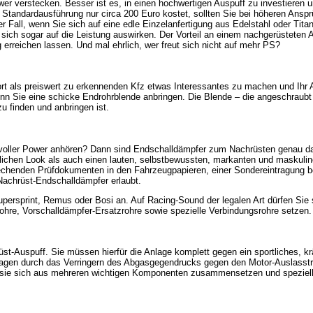
er verstecken. Besser ist es, in einen hochwertigen Auspuff zu investieren 
in Standardausführung nur circa 200 Euro kostet, sollten Sie bei höheren Ans
r Fall, wenn Sie sich auf eine edle Einzelanfertigung aus Edelstahl oder Tita
sich sogar auf die Leistung auswirken. Der Vorteil an einem nachgerüsteten A
erreichen lassen. Und mal ehrlich, wer freut sich nicht auf mehr PS?
fort als preiswert zu erkennenden Kfz etwas Interessantes zu machen und Ihr 
n Sie eine schicke Endrohrblende anbringen. Die Blende – die angeschraubt 
u finden und anbringen ist.
 voller Power anhören? Dann sind Endschalldämpfer zum Nachrüsten genau da
tlichen Look als auch einen lauten, selbstbewussten, markanten und maskuli
sprechenden Prüfdokumenten in den Fahrzeugpapieren, einer Sondereintragung
Nachrüst-Endschalldämpfer erlaubt.
upersprint, Remus oder Bosi an. Auf Racing-Sound der legalen Art dürfen Sie
rohre, Vorschalldämpfer-Ersatzrohre sowie spezielle Verbindungsrohre setzen.
st-Auspuff. Sie müssen hierfür die Anlage komplett gegen ein sportliches, kr
lagen durch das Verringern des Abgasgegendrucks gegen den Motor-Auslasstr
ss sie sich aus mehreren wichtigen Komponenten zusammensetzen und speziel