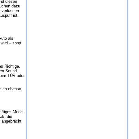
und diesen
prüchen dazu
n verlassen.
uspuff ist,
Auto als
wird – sorgt
s Richtige.
nen Sound.
 beim TÜV oder
 sich ebenso
äftiges Modell
akt die
l angebracht