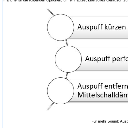
manche für die folgenden Optionen, um ein lautes, kraftvolles Geräusch zu 
Für mehr Sound: Auspu