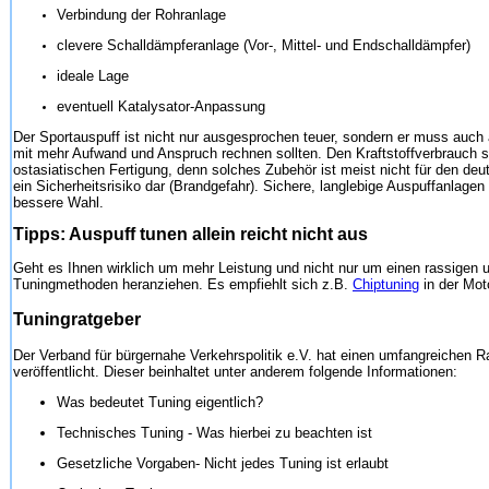
Verbindung der Rohranlage
clevere Schalldämpferanlage (Vor-, Mittel- und Endschalldämpfer)
ideale Lage
eventuell Katalysator-Anpassung
Der Sportauspuff ist nicht nur ausgesprochen teuer, sondern er muss auc
mit mehr Aufwand und Anspruch rechnen sollten. Den Kraftstoffverbrauch se
ostasiatischen Fertigung, denn solches Zubehör ist meist nicht für den de
ein Sicherheitsrisiko dar (Brandgefahr). Sichere, langlebige Auspuffanla
bessere Wahl.
Tipps: Auspuff tunen allein reicht nicht aus
Geht es Ihnen wirklich um mehr Leistung und nicht nur um einen rassigen un
Tuningmethoden heranziehen. Es empfiehlt sich z.B.
Chiptuning
in der Mot
Tuningratgeber
Der Verband für bürgernahe Verkehrspolitik e.V. hat einen umfangreichen 
veröffentlicht. Dieser beinhaltet unter anderem folgende Informationen:
Was bedeutet Tuning eigentlich?
Technisches Tuning - Was hierbei zu beachten ist
Gesetzliche Vorgaben- Nicht jedes Tuning ist erlaubt