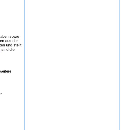
gaben sowie
ten aus der
en und stellt
e
sind die
weitere
?
”