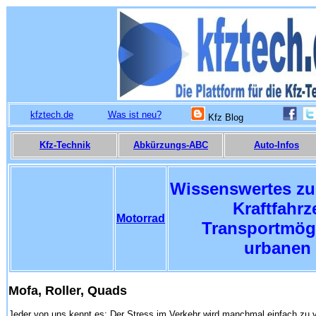
kfztech.de
Was ist neu?
Kfz Blog
Kfz-Technik
Abkürzungs-ABC
Auto-Infos
Wissenswertes zu
Kraftfahr
Motorrad
Transportmögl
urbanen 
Mofa, Roller, Quads
Jeder von uns kennt es: Der Stress im Verkehr wird manchmal einfach zu 