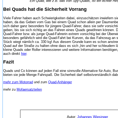
Ein Quad, wie z.B. das von Spy-Quads, ist ein echter Hin
Bei Quads hat die Sicherheit Vorrang
Viele Fahrer haben auch Schwierigkeiten dabei, einzuschätzen inwiefern s
haben, da das Geben vom Gas bei einem Quad schon allein per Daumenbew
sich daher ganz besonders für jüngere Quad-Fahrer, dass sie sehr vorsichti
geben, bis sie sich richtig an das Fahren eines Quads gewöhnen können. D
Quad-Fahrer bzw. als junge Quad-Fahrerin extrem vorsichtig bei der Überw
besonders gefährlich wird die Quad-Fahrt bei Kurven, da das Fahrzeug an s
Stück wiegt nämlich ca. 330 kg! Aus diesem Grunde kann es schon anstre
Quad auf der Straße zu halten ohne dass es sich „hin und her schleudern läs
kleine Quads oder Roller interessieren und weitere Informationen benötigen
auch direkt
hier
.
Fazit
Quads und Co können auf jeden Fall eine sinnvolle Alternative für Auto, B
bieten sie jede Menge Fahrspaß. Die Sicherheit darf selbstverständlich da
mehr zum Motorrad
und zum
Quad-Anhänger
mehr zu
Mofaersatzteilen
Autor:
Johannes Wiesinger