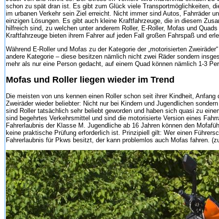
schon zu spät dran ist. Es gibt zum Glück viele Transportmöglichkeiten,
im urbanen Verkehr sein Ziel erreicht. Nicht immer sind Autos, Fahrräder un
einzigen Lösungen. Es gibt auch kleine Kraftfahrzeuge, die in diesem Zu
hilfreich sind, zu welchen unter anderem Roller, E-Roller, Mofas und Quads 
Kraftfahrzeuge bieten ihrem Fahrer auf jeden Fall großen Fahrspaß und erlei
Während E-Roller und Mofas zu der Kategorie der „motorisierten Zweiräder
andere Kategorie – diese besitzen nämlich nicht zwei Räder sondern insge
mehr als nur eine Person gedacht, auf einem Quad können nämlich 1-3 Per
Mofas und Roller liegen wieder im Trend
Die meisten von uns kennen einen Roller schon seit ihrer Kindheit, Anfang
Zweiräder wieder beliebter: Nicht nur bei Kindern und Jugendlichen sond
sind Roller tatsächlich sehr beliebt geworden und haben sich quasi zu ein
sind begehrtes Verkehrsmittel und sind die motorisierte Version eines Fahrr
Fahrerlaubnis der Klasse M. Jugendliche ab 16 Jahren können den Mofafüh
keine praktische Prüfung erforderlich ist. Prinzipiell gilt: Wer einen Führer
Fahrerlaubnis für Pkws besitzt, der kann problemlos auch Mofas fahren. (