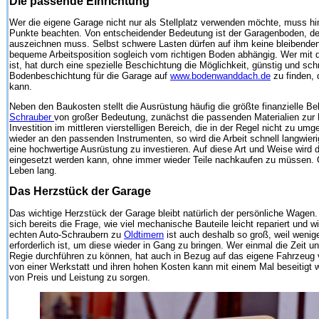
Die passende Einrichtung
Wer die eigene Garage nicht nur als Stellplatz verwenden möchte, muss hin
Punkte beachten. Von entscheidender Bedeutung ist der Garagenboden, de
auszeichnen muss. Selbst schwere Lasten dürfen auf ihm keine bleibenden
bequeme Arbeitsposition sogleich vom richtigen Boden abhängig. Wer mit d
ist, hat durch eine spezielle Beschichtung die Möglichkeit, günstig und schn
Bodenbeschichtung für die Garage auf
www.bodenwanddach.de
zu finden, 
kann.
Neben den Baukosten stellt die Ausrüstung häufig die größte finanzielle Bel
Schrauber
von großer Bedeutung, zunächst die passenden Materialien zur H
Investition im mittleren vierstelligen Bereich, die in der Regel nicht zu um
wieder an den passenden Instrumenten, so wird die Arbeit schnell langwierig
eine hochwertige Ausrüstung zu investieren. Auf diese Art und Weise wird d
eingesetzt werden kann, ohne immer wieder Teile nachkaufen zu müssen. Oft
Leben lang.
Das Herzstück der Garage
Das wichtige Herzstück der Garage bleibt natürlich der persönliche Wagen
sich bereits die Frage, wie viel mechanische Bauteile leicht repariert und
echten Auto-Schraubern zu
Oldtimern
ist auch deshalb so groß, weil wenig
erforderlich ist, um diese wieder in Gang zu bringen. Wer einmal die Zeit u
Regie durchführen zu können, hat auch in Bezug auf das eigene Fahrzeug v
von einer Werkstatt und ihren hohen Kosten kann mit einem Mal beseitigt 
von Preis und Leistung zu sorgen.