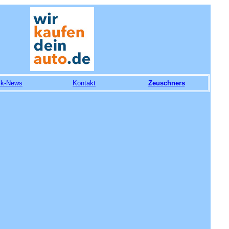
ik-News
Kontakt
Zeuschners