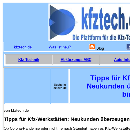
kfztech.de
Was ist neu?
Blog
Kfz-Technik
Abkürzungs-ABC
Auto-Inf
Tipps für K
Neukunden ü
Suche in
kfztech.de
bi
von kfztech.de
Tipps für Kfz-Werkstätten: Neukunden überzeugen
Ob Corona-Pandemie oder nicht: je nach Standort haben es Kfz-Werkstätten