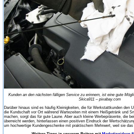
Kunden an den nächsten fälligen Service zu erinnern, ist eine gute Mögli
Skica911 – pixabay.com
Darüber hinaus sind es häufig Kleinigkeiten, die für Werkstattkunden den
die Kundschaft vor Ort während Wartezeiten mit einem Heißgetränk und Sn
machen, sorgt das für gute Laune. Aber auch kleine Werbepräsente, die be
überreicht werden, hinterlassen einen positiven Eindruck der Wertschätzun
um hochwertige Kundengeschenke mit praktischem Mehrwert, weil sie das I
Weitere Tipps in unserem Beitrag mit
Marketingideen f