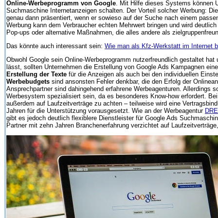
Online-Werbeprogramm von Google
. Mit Hilfe dieses Systems können 
Suchmaschine Internetanzeigen schalten. Der Vorteil solcher Werbung: 
genau dann präsentiert, wenn er sowieso auf der Suche nach einem passen
Werbung kann dem Verbraucher echten Mehrwert bringen und wird deutlich
Pop-ups oder alternative Maßnahmen, die alles andere als zielgruppenfreun
Das könnte auch interessant sein:
Wie man als Kfz-Werkstatt im Internet 
Obwohl Google sein Online-Werbeprogramm nutzerfreundlich gestaltet hat u
lässt, sollten Unternehmen die Erstellung von Google Ads Kampagnen eine
Erstellung der Texte
für die Anzeigen als auch bei den individuellen Einst
Werbebudgets
sind ansonsten Fehler denkbar, die den Erfolg der Onlinea
Ansprechpartner sind dahingehend erfahrene Werbeagenturen. Allerdings so
Werbesystem spezialisiert sein, da es besonderes Know-how erfordert. Bei
außerdem auf Laufzeitverträge zu achten – teilweise wird eine Vertragsbin
Jahren für die Unterstützung vorausgesetzt. Wie an der Werbeagentur
DRE
gibt es jedoch deutlich flexiblere Dienstleister für Google Ads Suchmaschin
Partner mit zehn Jahren Branchenerfahrung verzichtet auf Laufzeitverträge