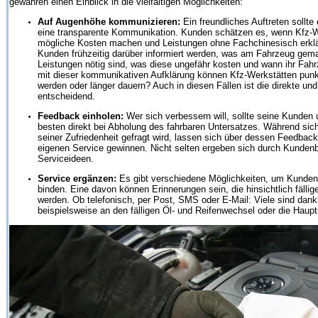
gewähren einen Einblick in die vielfältigen Möglichkeiten:
Auf Augenhöhe kommunizieren:
Ein freundliches Auftreten sollte
eine transparente Kommunikation. Kunden schätzen es, wenn Kfz-W
mögliche Kosten machen und Leistungen ohne Fachchinesisch erklären
Kunden frühzeitig darüber informiert werden, was am Fahrzeug gem
Leistungen nötig sind, was diese ungefähr kosten und wann ihr Fahrz
mit dieser kommunikativen Aufklärung können Kfz-Werkstätten punkt
werden oder länger dauern? Auch in diesen Fällen ist die direkte 
entscheidend.
Feedback einholen:
Wer sich verbessern will, sollte seine Kunde
besten direkt bei Abholung des fahrbaren Untersatzes. Während sich
seiner Zufriedenheit gefragt wird, lassen sich über dessen Feedbac
eigenen Service gewinnen. Nicht selten ergeben sich durch Kunden
Serviceideen.
Service ergänzen:
Es gibt verschiedene Möglichkeiten, um Kunden 
binden. Eine davon können Erinnerungen sein, die hinsichtlich fälli
werden. Ob telefonisch, per Post, SMS oder E-Mail: Viele sind dank
beispielsweise an den fälligen Öl- und Reifenwechsel oder die Haup