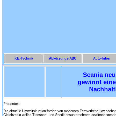
Kfz-Technik
Abkürzungs-ABC
Auto-Infos
Scania neu
gewinnt ein
Nachhalt
Pressetext
Die aktuelle Umweltsituation fordert von modernen Fernverkehr Lkw höchst
Gleichzeitig wollen Transport- und Speditionsunternehmen gewinnbringende 