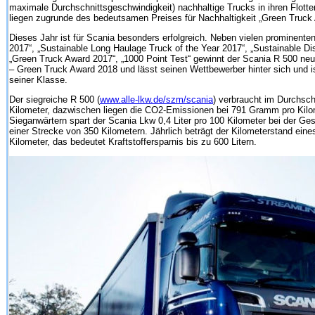
maximale Durchschnittsgeschwindigkeit) nachhaltige Trucks in ihren Flot
liegen zugrunde des bedeutsamen Preises für Nachhaltigkeit „Green Truck
Dieses Jahr ist für Scania besonders erfolgreich. Neben vielen prominenten
2017“, „Sustainable Long Haulage Truck of the Year 2017“, „Sustainable Dis
„Green Truck Award 2017“, „1000 Point Test“ gewinnt der Scania R 500 neu
– Green Truck Award 2018 und lässt seinen Wettbewerber hinter sich und i
seiner Klasse.
Der siegreiche R 500 (
www.alle-lkw.de/szm/scania
) verbraucht im Durchschn
Kilometer, dazwischen liegen die CO2-Emissionen bei 791 Gramm pro Kilo
Sieganwärtern spart der Scania Lkw 0,4 Liter pro 100 Kilometer bei der Ge
einer Strecke von 350 Kilometern. Jährlich beträgt der Kilometerstand ein
Kilometer, das bedeutet Kraftstoffersparnis bis zu 600 Litern.