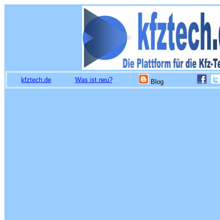
kfztech.de
Was ist neu?
Blog