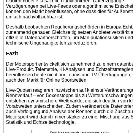
Quotenmodelle tatsächlich funktionieren. Datenzugänge,
Verzögerungen bei Live-Feeds oder algorithmische Entsch
können den Markt beeinflussen, ohne dass dies für Außens
einfach nachvollziehbar ist.
Deshalb beobachten Regulierungsbehörden in Europa Echtz
zunehmend genauer. Gleichzeitig setzen Anbieter verstärkt a
offizielle Datenpartnerschaften, um Manipulationsrisiken und
technische Ungenauigkeiten zu reduzieren.
Fazit
Der Motorsport entwickelt sich zunehmend zu einem datenba
Live-Produkt. Telemetrie, KI-Analysen und Echtzeitstrategie
beeinflussen heute nicht nur Teams und TV-Übertragungen,
auch den Markt für Online Sportwetten.
Live-Quoten reagieren inzwischen auf kleinste Veränderung
Rennverlauf – von Boxenstopps bis zu Wetterumschwüngen
entstehen dynamischere Wettmärkte, die sich deutlich von k
Vorabwetten unterscheiden. Zudem verändert die Datenorie
auch Verfolgungund Analyse der Rennen durch die Zuschau
Motorsport wird damit immer stärker zu einer Mischung aus S
Statistik und Echtzeittechnologie.