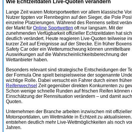
Wie Echtzeitdaten Live-Quoten verändern
Lange Zeit waren Motorsportwetten vor allem klassische Vo
Nutzer tippten vor Rennbeginn auf den Sieger, die Pole Posi
einzelne Platzierungen. Während des Rennens selbst veränd
der Markt für
Online Sportwetten
oft nur langsam. Mit der
zunehmenden Verfügbarkeit offizieller Echtzeitdaten hat sic
deutlich verändert. Heute reagieren Live-Quoten teilweise i
kurzer Zeit auf Ereignisse auf der Strecke. Ein früher Boxens
Safety Car oder ein Wetterumschwung können unmittelbare
Auswirkungen auf die Wahrscheinlichkeitsberechnung der
Wettanbieter haben.
Besonders relevant sind strategische Entscheidungen der T
der Formula One spielt beispielsweise der sogenannte Unde
wichtige Rolle. Dabei versucht ein Fahrer durch einen frühe
Reifenwechsel
Zeit gegenüber direkten Konkurrenten zu ge
Schon wenige schnelle Runden auf frischen Reifen können 
Einschätzung der Rennsituation verändern – und damit auch 
Quoten.
Unternehmen der Branche arbeiten inzwischen mit offizielle
Motorsportdaten, um Wettmärkte in Echtzeit zu aktualisieren
entstehen deutlich mehr Live-Wettmöglichkeiten als noch v
Jahren.