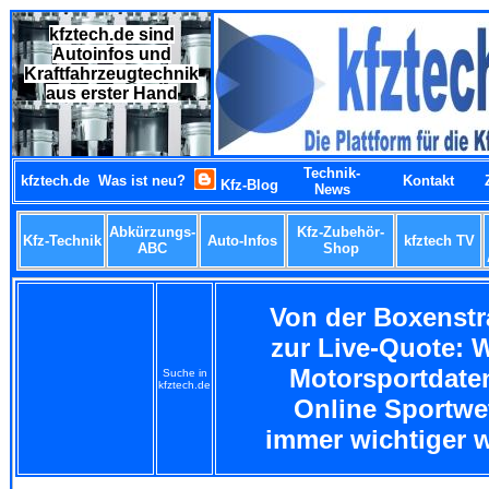
kfztech.de sind
Autoinfos und
Kraftfahrzeugtechnik
aus erster Hand
Technik-
kfztech.de
Was ist neu?
Kontakt
Kfz-Blog
News
Abkürzungs-
Kfz-Zubehör-
Kfz-Technik
Auto-Infos
kfztech TV
ABC
Shop
Von der Boxenstr
zur Live-Quote:
Motorsportdaten
Suche in
kfztech.de
Online Sportwe
immer wichtiger 