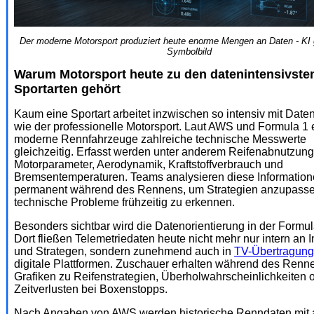
Der moderne Motorsport produziert heute enorme Mengen an Daten - KI 
Symbolbild
Warum Motorsport heute zu den datenintensivste
Sportarten gehört
Kaum eine Sportart arbeitet inzwischen so intensiv mit Dat
wie der professionelle Motorsport. Laut AWS und Formula 1 
moderne Rennfahrzeuge zahlreiche technische Messwerte
gleichzeitig. Erfasst werden unter anderem Reifenabnutzung
Motorparameter, Aerodynamik, Kraftstoffverbrauch und
Bremsentemperaturen. Teams analysieren diese Informatio
permanent während des Rennens, um Strategien anzupasse
technische Probleme frühzeitig zu erkennen.
Besonders sichtbar wird die Datenorientierung in der Formu
Dort fließen Telemetriedaten heute nicht mehr nur intern an 
und Strategen, sondern zunehmend auch in
TV-Übertragun
digitale Plattformen. Zuschauer erhalten während des Renne
Grafiken zu Reifenstrategien, Überholwahrscheinlichkeiten 
Zeitverlusten bei Boxenstopps.
Nach Angaben von AWS werden historische Renndaten mit a