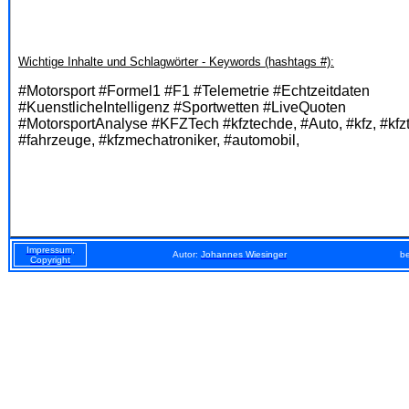
Wichtige Inhalte und Schlagwörter - Keywords (hashtags #):
#Motorsport #Formel1 #F1 #Telemetrie #Echtzeitdaten
#KuenstlicheIntelligenz #Sportwetten #LiveQuoten
#MotorsportAnalyse #KFZTech #kfztechde, #Auto, #kfz, #kfz
#fahrzeuge, #kfzmechatroniker, #automobil,
Impressum,
Autor:
Johannes Wiesinger
be
Copyright