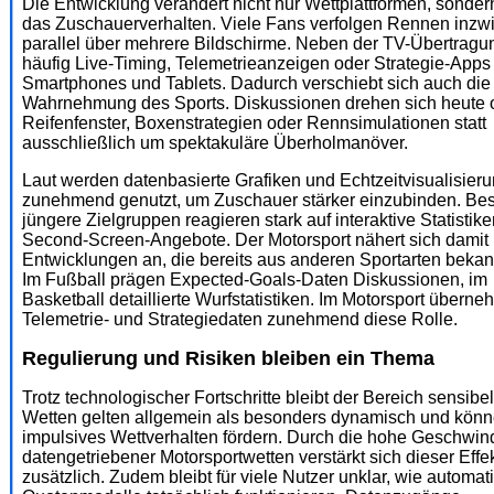
Die Entwicklung verändert nicht nur Wettplattformen, sonde
das Zuschauerverhalten. Viele Fans verfolgen Rennen inzw
parallel über mehrere Bildschirme. Neben der TV-Übertragu
häufig Live-Timing, Telemetrieanzeigen oder Strategie-Apps
Smartphones und Tablets. Dadurch verschiebt sich auch die
Wahrnehmung des Sports. Diskussionen drehen sich heute 
Reifenfenster, Boxenstrategien oder Rennsimulationen statt
ausschließlich um spektakuläre Überholmanöver.
Laut werden datenbasierte Grafiken und Echtzeitvisualisier
zunehmend genutzt, um Zuschauer stärker einzubinden. Be
jüngere Zielgruppen reagieren stark auf interaktive Statistik
Second-Screen-Angebote. Der Motorsport nähert sich damit
Entwicklungen an, die bereits aus anderen Sportarten bekan
Im Fußball prägen Expected-Goals-Daten Diskussionen, im
Basketball detaillierte Wurfstatistiken. Im Motorsport übern
Telemetrie- und Strategiedaten zunehmend diese Rolle.
Regulierung und Risiken bleiben ein Thema
Trotz technologischer Fortschritte bleibt der Bereich sensibel
Wetten gelten allgemein als besonders dynamisch und kön
impulsives Wettverhalten fördern. Durch die hohe Geschwind
datengetriebener Motorsportwetten verstärkt sich dieser Effe
zusätzlich. Zudem bleibt für viele Nutzer unklar, wie automati