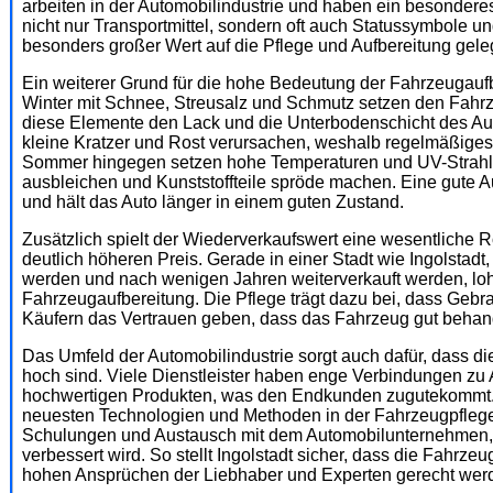
arbeiten in der Automobilindustrie und haben ein besonderes
nicht nur Transportmittel, sondern oft auch Statussymbole u
besonders großer Wert auf die Pflege und Aufbereitung geleg
Ein weiterer Grund für die hohe Bedeutung der Fahrzeugaufber
Winter mit Schnee, Streusalz und Schmutz setzen den Fahr
diese Elemente den Lack und die Unterbodenschicht des Aut
kleine Kratzer und Rost verursachen, weshalb regelmäßiges
Sommer hingegen setzen hohe Temperaturen und UV-Strahl
ausbleichen und Kunststoffteile spröde machen. Eine gute A
und hält das Auto länger in einem guten Zustand.
Zusätzlich spielt der Wiederverkaufswert eine wesentliche Ro
deutlich höheren Preis. Gerade in einer Stadt wie Ingolstad
werden und nach wenigen Jahren weiterverkauft werden, lohnt
Fahrzeugaufbereitung. Die Pflege trägt dazu bei, dass Gebra
Käufern das Vertrauen geben, dass das Fahrzeug gut behan
Das Umfeld der Automobilindustrie sorgt auch dafür, dass d
hoch sind. Viele Dienstleister haben enge Verbindungen zu 
hochwertigen Produkten, was den Endkunden zugutekommt. 
neuesten Technologien und Methoden in der Fahrzeugpflege.
Schulungen und Austausch mit dem Automobilunternehmen, wo
verbessert wird. So stellt Ingolstadt sicher, dass die Fahrze
hohen Ansprüchen der Liebhaber und Experten gerecht wer