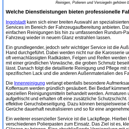
Reinigen, Polieren und Versiegeln gehören b
Welche Dienstleistungen bieten professionelle Fa
Ingolstadt
kann sich einer breiten Auswahl an spezialisierten
Services im Bereich der Fahrzeugaufbereitung anbieten. Das
einfachen Reinigungen bis hin zu umfassenden Rundum-Pak
Fahrzeug wieder in neuem Glanz erstrahlen lassen.
Ein grundlegender, jedoch sehr wichtiger Service ist die Au
Hand durchgeführt. Dabei werden nicht nur die Karosserie 
oft vernachlässigten Radkästen, Felgen und Reifen werden so
mit einer gründlichen Vorwäsche, die groben Schmutz beseiti
lässt. Danach folgt die detaillierte Reinigung und Pflege mit
spezifischen Lack und die anderen Außenmaterialien des F
Die
Innenreinigung
verlangt ebenfalls besondere Aufmerksam
Kofferraum werden gründlich gesäubert. Bei Bedarf kümmert
speziellen Reinigungsmitteln behandelt werden. Armaturen 
aufgefrischt und erhalten oft eine zusätzliche Schutzschich
effektive Geruchsbeseitigung. Dazu können beispielsweis
Gerüche dauerhaft neutralisieren und so für eine angeneh
Ein weiterer essenzieller Service ist die Lackpflege. Hierb
verschiedenen Polierpasten zum Einsatz. Das Ziel ist es, kl