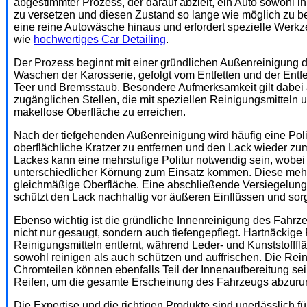
abgestimmter Prozess, der darauf abzielt, ein Auto sowohl i
zu versetzen und diesen Zustand so lange wie möglich zu b
eine reine Autowäsche hinaus und erfordert spezielle Werkz
wie
hochwertiges Car Detailing
.
Der Prozess beginnt mit einer gründlichen Außenreinigung d
Waschen der Karosserie, gefolgt vom Entfetten und der Ent
Teer und Bremsstaub. Besondere Aufmerksamkeit gilt dabe
zugänglichen Stellen, die mit speziellen Reinigungsmitteln 
makellose Oberfläche zu erreichen.
Nach der tiefgehenden Außenreinigung wird häufig eine Polit
oberflächliche Kratzer zu entfernen und den Lack wieder z
Lackes kann eine mehrstufige Politur notwendig sein, wobei 
unterschiedlicher Körnung zum Einsatz kommen. Diese mehrs
gleichmäßige Oberfläche. Eine abschließende Versiegelung
schützt den Lack nachhaltig vor äußeren Einflüssen und sor
Ebenso wichtig ist die gründliche Innenreinigung des Fahrz
nicht nur gesaugt, sondern auch tiefengepflegt. Hartnäckige
Reinigungsmitteln entfernt, während Leder- und Kunststofff
sowohl reinigen als auch schützen und auffrischen. Die Rei
Chromteilen können ebenfalls Teil der Innenaufbereitung sei
Reifen, um die gesamte Erscheinung des Fahrzeugs abzuru
Die Expertise und die richtigen Produkte sind unerlässlich f