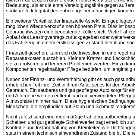
Bedeutung, als er die erste Verteidigungslinie gegen äußere 
strukturelle Integrität des Fahrzeugs beeinträchtigen können.
Ein weiterer Vorteil ist der finanzielle Aspekt. Ein gepflegte
möglichen Wiederverkauf einen höheren Preis. Dies ist beson
Gebrauchtwagen eine bedeutende Rolle spielt. Viele Fahrz
Ablauf des Leasingvertrags zurückgegeben oder weiterverkau
das Fahrzeug in einem erstklassigen Zustand bleibt und som
Finanziell gesehen, kann sich die Investition in eine rege
Reparaturkosten auszahlen. Kleinere Kratzer und Lackschäd
sie zu größeren und teureren Problemen werden. Hinzu kom
Komponenten regelmäßiger Pflege bedürfen, um langfristig ef
Neben der Finanz- und Werterhaltung gibt es auch gesundhei
erheblichen Teil ihrer Zeit in ihrem Auto, sei es für den Arbe
Gebrauch. Ein sauberes und gut gepflegtes Auto sorgt für
und Allergene werden entfernt, und die verwendeten Pflege
Atmosphäre im Innenraum. Diese hygienischen Bedingungen s
Menschen, die empfindlich auf Staub und Schmutz reagieren
Nicht zuletzt sorgt eine regelmäßige Fahrzeugaufbereitung a
Scheiben und gut gepflegte Scheinwerfer trägt erheblich zur
Kontrolle und Instandhaltung von Kleinteilen wie Dichtunge
stets in einem technisch einwandfreien Zustand bleibt. Di