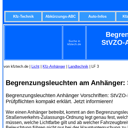
Kfz-Technik
Abkürzungs-ABC
Auto-Infos
Kf
Begren
StVZO-A
Suche in
kfztech.de
von kfztech.de |
Licht
|
Kfz-Anhänger
|
Landtechnik
| LF 3
Begrenzungsleuchten am Anhänger: 
Begrenzungsleuchten Anhänger Vorschriften: StVZO
Prüfpflichten kompakt erklärt. Jetzt informieren!
Wer einen Anhänger betreibt, kommt an den Begrenzungsleuc
Straßenverkehrs-Zulassungs-Ordnung legt genau fest, welch
müssen, welche Lichtfarbe gilt und ab welcher Fahrzeugbreit
Beleuchtung führen nicht nur bei der Hauptuntersuchung z