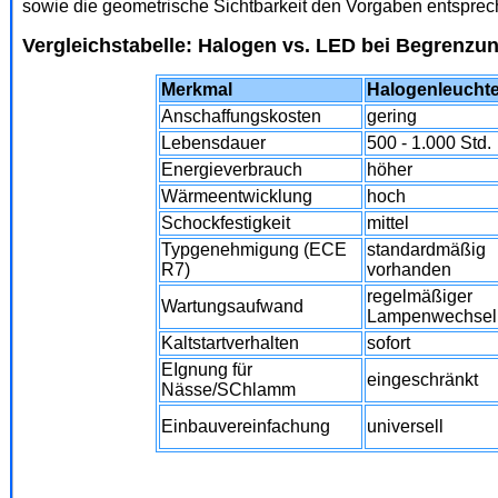
sowie die geometrische Sichtbarkeit den Vorgaben entsprec
Vergleichstabelle
: Halogen vs. LED bei Begrenzu
Merkmal
Halogenleucht
Anschaffungskosten
gering
Lebensdauer
500 - 1.000 Std.
Energieverbrauch
höher
Wärmeentwicklung
hoch
Schockfestigkeit
mittel
Typgenehmigung (ECE
standardmäßig
R7)
vorhanden
regelmäßiger
Wartungsaufwand
Lampenwechsel
Kaltstartverhalten
sofort
EIgnung für
eingeschränkt
Nässe/SChlamm
Einbauvereinfachung
universell