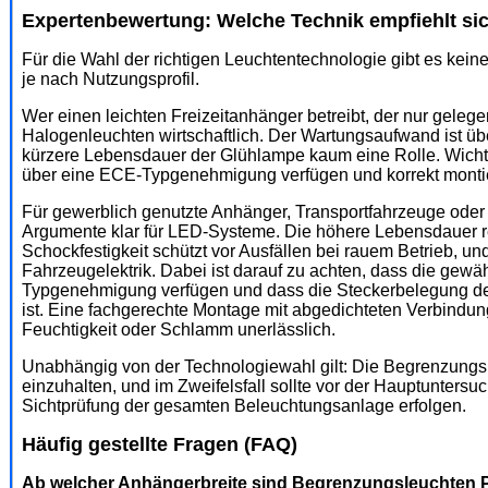
Expertenbewertung: Welche Technik empfiehlt sic
Für die Wahl der richtigen Leuchtentechnologie gibt es kein
je nach Nutzungsprofil.
Wer einen leichten Freizeitanhänger betreibt, der nur gelegen
Halogenleuchten wirtschaftlich. Der Wartungsaufwand ist übe
kürzere Lebensdauer der Glühlampe kaum eine Rolle. Wichtig
über eine ECE-Typgenehmigung verfügen und korrekt montie
Für gewerblich genutzte Anhänger, Transportfahrzeuge oder 
Argumente klar für LED-Systeme. Die höhere Lebensdauer r
Schockfestigkeit schützt vor Ausfällen bei rauem Betrieb, u
Fahrzeugelektrik. Dabei ist darauf zu achten, dass die gew
Typgenehmigung verfügen und dass die Steckerbelegung de
ist. Eine fachgerechte Montage mit abgedichteten Verbindung
Feuchtigkeit oder Schlamm unerlässlich.
Unabhängig von der Technologiewahl gilt: Die Begrenzungs
einzuhalten, und im Zweifelsfall sollte vor der Hauptuntersu
Sichtprüfung der gesamten Beleuchtungsanlage erfolgen.
Häufig gestellte Fragen (FAQ)
Ab welcher Anhängerbreite sind Begrenzungsleuchten P