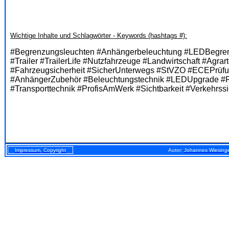
Wichtige Inhalte und Schlagwörter - Keywords (hashtags #):
#Begrenzungsleuchten #Anhängerbeleuchtung #LEDBegre
#Trailer #TrailerLife #Nutzfahrzeuge #Landwirtschaft #Ag
#Fahrzeugsicherheit #SicherUnterwegs #StVZO #ECEPrüfu
#AnhängerZubehör #Beleuchtungstechnik #LEDUpgrade #R
#Transporttechnik #ProfisAmWerk #Sichtbarkeit #Verkehrssi
Impressum, Copyright
Autor:
Johannes Wiesing