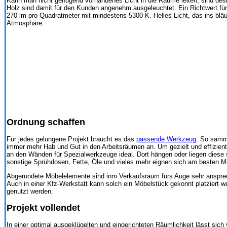
Kann man nicht genügend vorhandenes Licht in die Räume leiten, sind des
Holz sind damit für den Kunden angenehm ausgeleuchtet. Ein Richtwert für
270 lm pro Quadratmeter mit mindestens 5300 K. Helles Licht, das ins bläu
Atmosphäre.
Ordnung schaffen
Für jedes gelungene Projekt braucht es das
passende Werkzeug
. So samme
immer mehr Hab und Gut in den Arbeitsräumen an. Um gezielt und effizien
an den Wänden für Spezialwerkzeuge ideal. Dort hängen oder liegen diese st
sonstige Sprühdosen, Fette, Öle und vieles mehr eignen sich am besten M
Abgerundete Möbelelemente sind inm Verkaufsraum fürs Auge sehr anspre
Auch in einer Kfz-Werkstatt kann solch ein Möbelstück gekonnt platziert w
genutzt werden.
Projekt vollendet
In einer optimal ausgeklügelten und eingerichteten Räumlichkeit lässt sich 