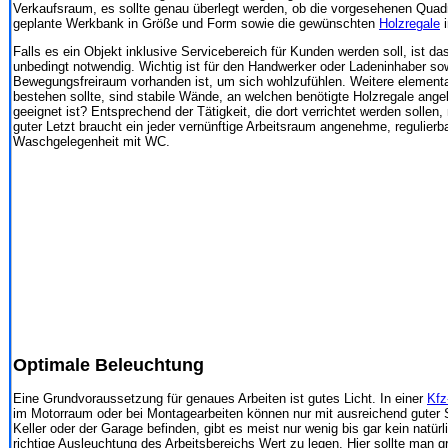
Verkaufsraum, es sollte genau überlegt werden, ob die vorgesehenen Quadr
geplante Werkbank in Größe und Form sowie die gewünschten
Holzregale
i
Falls es ein Objekt inklusive Servicebereich für Kunden werden soll, ist
unbedingt notwendig. Wichtig ist für den Handwerker oder Ladeninhaber so
Bewegungsfreiraum vorhanden ist, um sich wohlzufühlen. Weitere elementa
bestehen sollte, sind stabile Wände, an welchen benötigte Holzregale ang
geeignet ist? Entsprechend der Tätigkeit, die dort verrichtet werden soll
guter Letzt braucht ein jeder vernünftige Arbeitsraum angenehme, regulier
Waschgelegenheit mit WC.
Optimale Beleuchtung
Eine Grundvoraussetzung für genaues Arbeiten ist gutes Licht. In einer
Kfz
im Motorraum oder bei Montagearbeiten können nur mit ausreichend guter S
Keller oder der Garage befinden, gibt es meist nur wenig bis gar kein natürl
richtige Ausleuchtung des Arbeitsbereichs Wert zu legen. Hier sollte man 