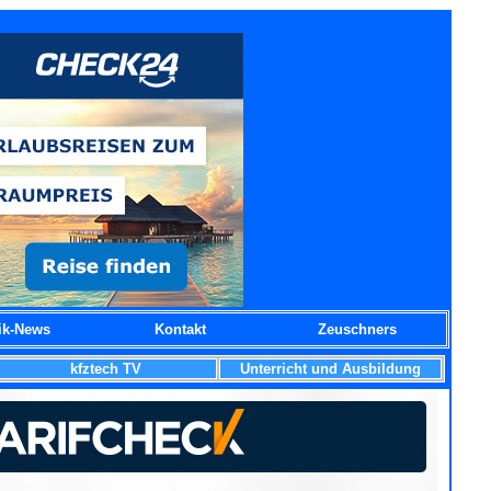
ik-News
Kontakt
Zeuschners
kfztech TV
Unterricht und Ausbildung