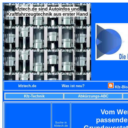
kfztech.de sind Autoinfos und
Kraftfahrzeugtechnik aus erster Hand
kfztech.de
Was ist neu?
Kfz-Bl
Kfz-Technik
Abkürzungs-ABC
Vom Wer
passende
Suche in
kfztech.de
Grundausstat