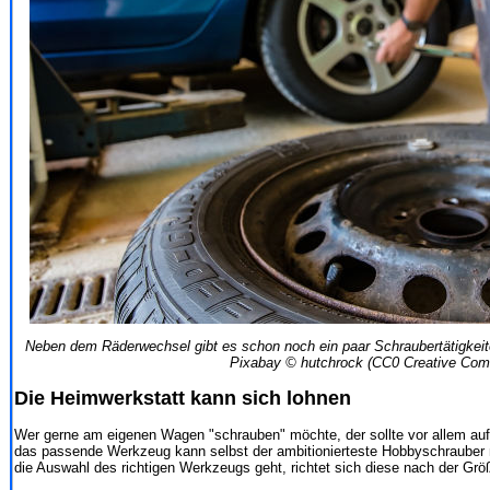
Neben dem Räderwechsel gibt es schon noch ein paar Schraubertätigkeite
Pixabay © hutchrock (CC0 Creative Co
Die Heimwerkstatt kann sich lohnen
Wer gerne am eigenen Wagen "schrauben" möchte, der sollte vor allem au
das passende Werkzeug kann selbst der ambitionierteste Hobbyschrauber n
die Auswahl des richtigen Werkzeugs geht, richtet sich diese nach der Grö