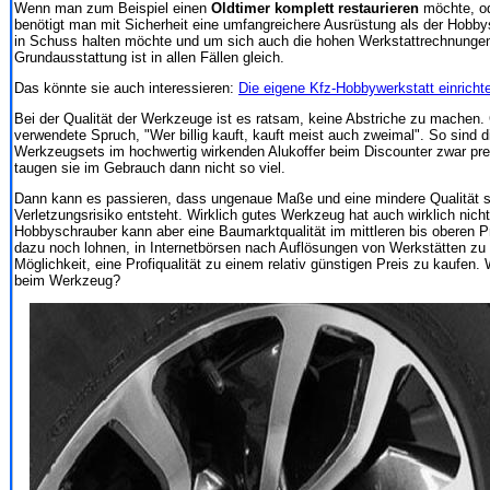
Wenn man zum Beispiel einen
Oldtimer komplett restaurieren
möchte, o
benötigt man mit Sicherheit eine umfangreichere Ausrüstung als der Hobbys
in Schuss halten möchte und um sich auch die hohen Werkstattrechnungen
Grundausstattung ist in allen Fällen gleich.
Das könnte sie auch interessieren:
Die eigene Kfz-Hobbywerkstatt einricht
Bei der Qualität der Werkzeuge ist es ratsam, keine Abstriche zu machen. 
verwendete Spruch, "Wer billig kauft, kauft meist auch zweimal". So sind
Werkzeugsets im hochwertig wirkenden Alukoffer beim Discounter zwar preis
taugen sie im Gebrauch dann nicht so viel.
Dann kann es passieren, dass ungenaue Maße und eine mindere Qualität s
Verletzungsrisiko entsteht. Wirklich gutes Werkzeug hat auch wirklich nich
Hobbyschrauber kann aber eine Baumarktqualität im mittleren bis oberen P
dazu noch lohnen, in Internetbörsen nach Auflösungen von Werkstätten zu s
Möglichkeit, eine Profiqualität zu einem relativ günstigen Preis zu kaufen
beim Werkzeug?