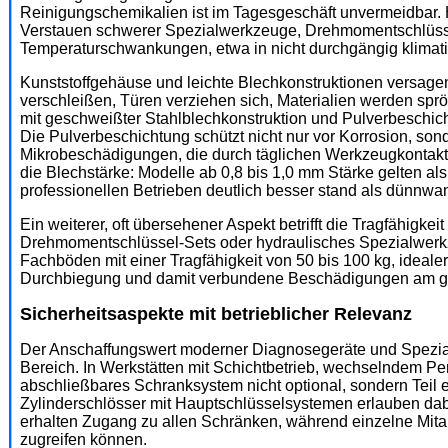
Reinigungschemikalien ist im Tagesgeschäft unvermeidbar
Verstauen schwerer Spezialwerkzeuge, Drehmomentschlüss
Temperaturschwankungen, etwa in nicht durchgängig klimatis
Kunststoffgehäuse und leichte Blechkonstruktionen versagen
verschleißen, Türen verziehen sich, Materialien werden spr
mit geschweißter Stahlblechkonstruktion und Pulverbeschich
Die Pulverbeschichtung schützt nicht nur vor Korrosion, s
Mikrobeschädigungen, die durch täglichen Werkzeugkontakt e
die Blechstärke: Modelle ab 0,8 bis 1,0 mm Stärke gelten al
professionellen Betrieben deutlich besser stand als dünn
Ein weiterer, oft übersehener Aspekt betrifft die Tragfähigk
Drehmomentschlüssel-Sets oder hydraulisches Spezialwerkz
Fachböden mit einer Tragfähigkeit von 50 bis 100 kg, idealer
Durchbiegung und damit verbundene Beschädigungen am g
Sicherheitsaspekte mit betrieblicher Relevanz
Der Anschaffungswert moderner Diagnosegeräte und Spezialwe
Bereich. In Werkstätten mit Schichtbetrieb, wechselndem Pers
abschließbares Schranksystem nicht optional, sondern Teil
Zylinderschlösser mit Hauptschlüsselsystemen erlauben dabei
erhalten Zugang zu allen Schränken, während einzelne Mita
zugreifen können.