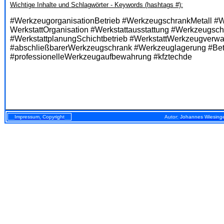
Wichtige Inhalte und Schlagwörter - Keywords (hashtags #):
#WerkzeugorganisationBetrieb #WerkzeugschrankMetall #
WerkstattOrganisation #Werkstattausstattung #Werkzeugschr
#WerkstattplanungSchichtbetrieb #WerkstattWerkzeugverwa
#abschließbarerWerkzeugschrank #Werkzeuglagerung #Betr
#professionelleWerkzeugaufbewahrung #kfztechde
Impressum, Copyright
Autor:
Johannes Wiesing