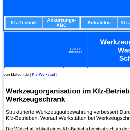
Abkürzungs-
Kfz-Technik
Auto-Infos
Kfz
ABC
Werkzeug
Was
Suche in
kfztech.de
Sch
von kfztech.de |
Kfz-Werkstatt
|
Werkzeugorganisation im Kfz-Betrieb:
Werkzeugschrank
Strukturierte Werkzeugaufbewahrung verbessert Durchl
Kfz-Betrieben. Worauf Werkstätten bei Werkzeugschr
Die Wirtschaftlichkeit eines Kfz-Betriebs bemisst sich an de