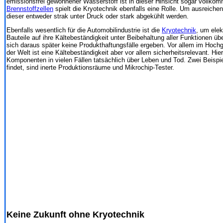
emissionsfrei gewonnener Wasserstoff ist in dieser Hinsicht sogar vollko
Brennstoffzellen
spielt die Kryotechnik ebenfalls eine Rolle. Um ausreich
dieser entweder strak unter Druck oder stark abgekühlt werden.
Ebenfalls wesentlich für die Automobilindustrie ist die
Kryotechnik
, um ele
Bauteile auf ihre Kältebeständigkeit unter Beibehaltung aller Funktionen ü
sich daraus später keine Produkthaftungsfälle ergeben. Vor allem im Hoch
der Welt ist eine Kältebeständigkeit aber vor allem sicherheitsrelevant. Hi
Komponenten in vielen Fällen tatsächlich über Leben und Tod. Zwei Beisp
findet, sind inerte Produktionsräume und Mikrochip-Tester.
Keine Zukunft ohne Kryotechnik