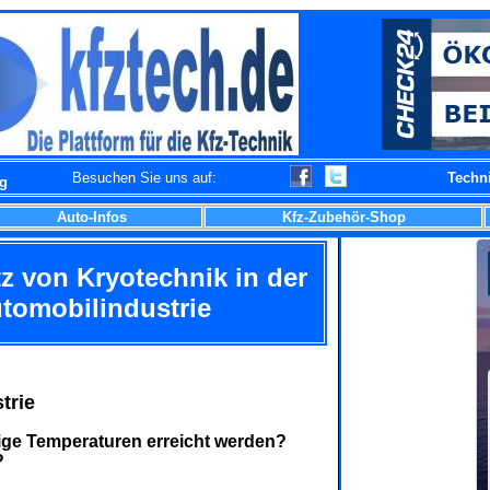
Besuchen Sie uns auf:
Techn
og
Auto-Infos
Kfz-Zubehör-Shop
z von Kryotechnik in der
tomobilindustrie
trie
rige Temperaturen erreicht werden?
?