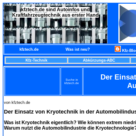
kfztech.de sind Autoinfos und
Kraftfahrzeugtechnik aus erster Hand
kfztech.de
Was ist neu?
Kfz-Bl
Kfz-Technik
Abkürzungs-ABC
Der Einsat
Suche in
kfztech.de
Au
von kfztech.de
Der Einsatz von Kryotechnik in der Automobilindus
Was ist Kryotechnik eigentlich? Wie können extrem nied
Warum nutzt die Automobilindustrie die Kryotechnologie