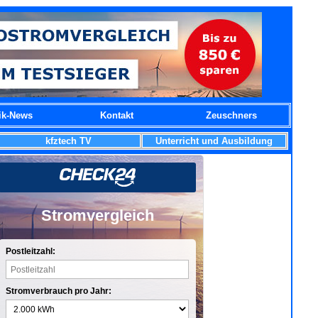
ik-News
Kontakt
Zeuschners
kfztech TV
Unterricht und Ausbildung
Stromvergleich
Postleitzahl:
Stromverbrauch pro Jahr: