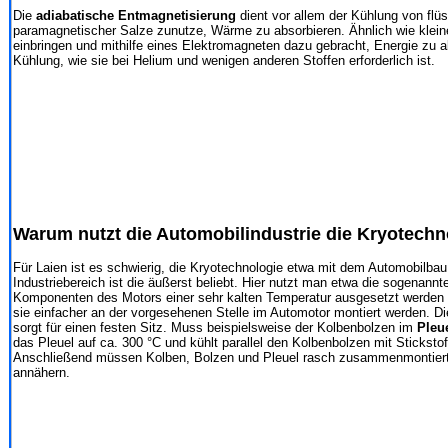
Die
adiabatische Entmagnetisierung
dient vor allem der Kühlung von flü
paramagnetischer Salze zunutze, Wärme zu absorbieren. Ähnlich wie kleine
einbringen und mithilfe eines Elektromagneten dazu gebracht, Energie zu ab
Kühlung, wie sie bei Helium und wenigen anderen Stoffen erforderlich ist.
Warum nutzt die Automobilindustrie die Kryotechn
Für Laien ist es schwierig, die Kryotechnologie etwa mit dem Automobilbau
Industriebereich ist die äußerst beliebt. Hier nutzt man etwa die sogenann
Komponenten des Motors einer sehr kalten Temperatur ausgesetzt werden
sie einfacher an der vorgesehenen Stelle im Automotor montiert werden. 
sorgt für einen festen Sitz. Muss beispielsweise der Kolbenbolzen im
Pleu
das Pleuel auf ca. 300 °C und kühlt parallel den Kolbenbolzen mit Sticksto
Anschließend müssen Kolben, Bolzen und Pleuel rasch zusammenmontiert 
annähern.