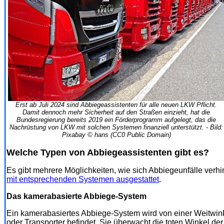
Erst ab Juli 2024 sind Abbiegeassistenten für alle neuen LKW Pflicht.
Damit dennoch mehr Sicherheit auf den Straßen einzieht, hat die
Bundesregierung bereits 2019 ein Förderprogramm aufgelegt, das die
Nachrüstung von LKW mit solchen Systemen finanziell unterstützt. - Bild:
Pixabay © hans (CC0 Public Domain)
Welche Typen von Abbiegeassistenten gibt es?
Es gibt mehrere Möglichkeiten, wie sich Abbiegeunfälle verh
mit entsprechenden Systemen ausgestattet
.
Das kamerabasierte Abbiege-System
Ein kamerabasiertes Abbiege-System wird von einer Weitwink
oder Transporter befindet. Sie überwacht die toten Winkel de