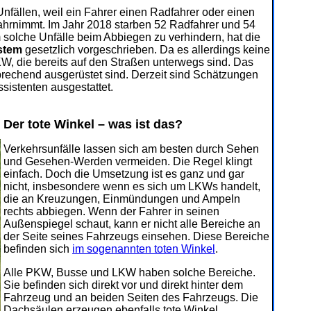
fällen, weil ein Fahrer einen Radfahrer oder einen
wahrnimmt. Im Jahr 2018 starben 52 Radfahrer und 54
solche Unfälle beim Abbiegen zu verhindern, hat die
stem
gesetzlich vorgeschrieben. Da es allerdings keine
LKW, die bereits auf den Straßen unterwegs sind. Das
prechend ausgerüstet sind. Derzeit sind Schätzungen
sistenten ausgestattet.
Der tote Winkel – was ist das?
Verkehrsunfälle lassen sich am besten durch Sehen
und Gesehen-Werden vermeiden. Die Regel klingt
einfach. Doch die Umsetzung ist es ganz und gar
nicht, insbesondere wenn es sich um LKWs handelt,
die an Kreuzungen, Einmündungen und Ampeln
rechts abbiegen. Wenn der Fahrer in seinen
Außenspiegel schaut, kann er nicht alle Bereiche an
der Seite seines Fahrzeugs einsehen. Diese Bereiche
befinden sich
im sogenannten toten Winkel
.
Alle PKW, Busse und LKW haben solche Bereiche.
Sie befinden sich direkt vor und direkt hinter dem
Fahrzeug und an beiden Seiten des Fahrzeugs. Die
Dachsäulen erzeugen ebenfalls tote Winkel.