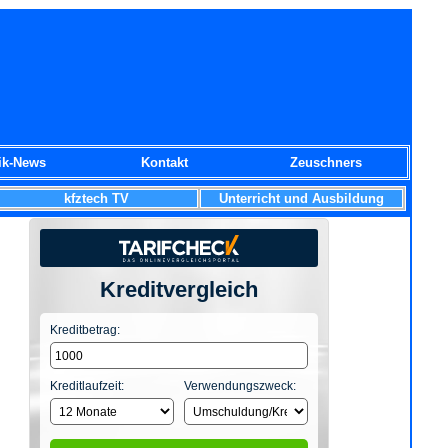
ik-News
Kontakt
Zeuschners
kfztech TV
Unterricht und Ausbildung
Kreditvergleich
Kreditbetrag:
Kreditlaufzeit:
Verwendungszweck: