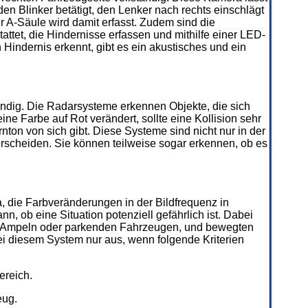
en Blinker betätigt, den Lenker nach rechts einschlägt
r A-Säule wird damit erfasst. Zudem sind die
ttet, die Hindernisse erfassen und mithilfe einer LED-
indernis erkennt, gibt es ein akustisches und ein
ndig. Die Radarsysteme erkennen Objekte, die sich
e Farbe auf Rot verändert, sollte eine Kollision sehr
on von sich gibt. Diese Systeme sind nicht nur in der
rscheiden. Sie können teilweise sogar erkennen, ob es
 die Farbveränderungen in der Bildfrequenz in
nn, ob eine Situation potenziell gefährlich ist. Dabei
ie Ampeln oder parkenden Fahrzeugen, und bewegten
ei diesem System nur aus, wenn folgende Kriterien
ereich.
eug.