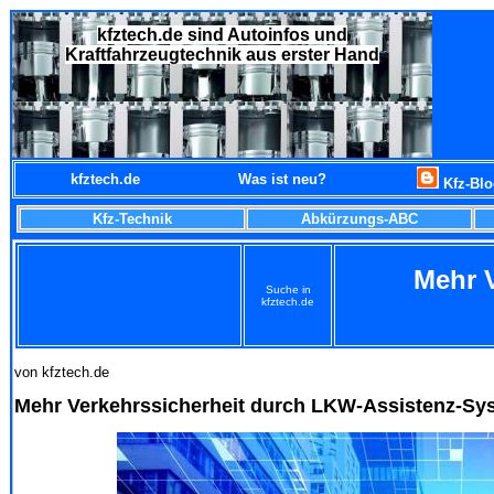
kfztech.de sind Autoinfos und
Kraftfahrzeugtechnik aus erster Hand
kfztech.de
Was ist neu?
Kfz-Bl
Kfz-Technik
Abkürzungs-ABC
Mehr 
Suche in
kfztech.de
von kfztech.de
Mehr Verkehrssicherheit durch LKW-Assistenz-Sy