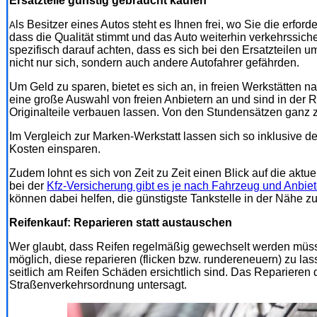
Ersatzteile günstig gebraucht kaufen
ls Besitzer eines Autos steht es Ihnen frei, wo Sie die erfor
A
dass die Qualität stimmt und das Auto weiterhin verkehrssiche
spezifisch darauf achten, dass es sich bei den Ersatzteilen 
nicht nur sich, sondern auch andere Autofahrer gefährden.
Um Geld zu sparen, bietet es sich an, in freien Werkstätten na
eine große Auswahl von freien Anbietern an und sind in der R
Originalteile verbauen lassen. Von den Stundensätzen ganz 
Im Vergleich zur Marken-Werkstatt lassen sich so inklusive d
Kosten einsparen.
Zudem lohnt es sich von Zeit zu Zeit einen Blick auf die aktu
bei der
Kfz-Versicherung gibt es je nach Fahrzeug und Anbiet
können dabei helfen, die günstigste Tankstelle in der Nähe zu
Reifenkauf: Reparieren statt austauschen
Wer glaubt, dass Reifen regelmäßig gewechselt werden müsse
möglich, diese reparieren (flicken bzw. rundereneuern) zu las
seitlich am Reifen Schäden ersichtlich sind. Das Reparieren d
Straßenverkehrsordnung untersagt.