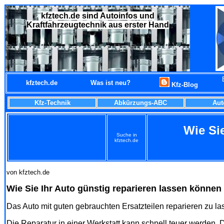
kfztech.de sind Autoinfos und
Kraftfahrzeugtechnik aus erster Hand
B
kfztech.de
Was ist neu?
Kfz-Blog
Kfz-Technik
Abkürzungs-ABC
Aut
Wie Sie
Suche in
kfztech.de
von kfztech.de
Wie Sie Ihr Auto günstig reparieren lassen können
Das Auto mit guten gebrauchten Ersatzteilen reparieren zu las
Die Reparatur in einer Werkstatt kann schnell teuer werden. D