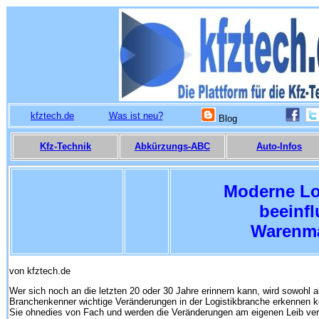
kfztech.de
Was ist neu?
Blog
Kfz-Technik
Abkürzungs-ABC
Auto-Infos
Moderne Lo
beeinf
Warenm
von kfztech.de
Wer sich noch an die letzten 20 oder 30 Jahre erinnern kann, wird sowohl 
Branchenkenner wichtige Veränderungen in der Logistikbranche erkennen k
Sie ohnedies von Fach und werden die Veränderungen am eigenen Leib ve