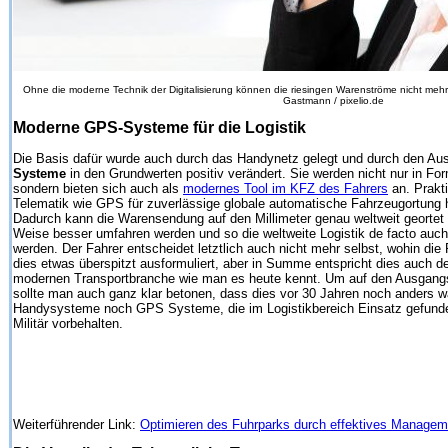
Ohne die moderne Technik der Digitalisierung können die riesingen Warenströme nicht mehr e
Gastmann / pixelio.de
Moderne GPS-Systeme für die Logistik
Die Basis dafür wurde auch durch das Handynetz gelegt und durch den A
Systeme
in den Grundwerten positiv verändert. Sie werden nicht nur in 
sondern bieten sich auch als
modernes Tool im KFZ des Fahrers
an. Prakt
Telematik wie GPS für zuverlässige globale automatische Fahrzeugortung h
Dadurch kann die Warensendung auf den Millimeter genau weltweit geortet
Weise besser umfahren werden und so die weltweite Logistik de facto auc
werden. Der Fahrer entscheidet letztlich auch nicht mehr selbst, wohin die R
dies etwas überspitzt ausformuliert, aber in Summe entspricht dies auch 
modernen Transportbranche wie man es heute kennt. Um auf den Ausgang
sollte man auch ganz klar betonen, dass dies vor 30 Jahren noch anders 
Handysysteme noch GPS Systeme, die im Logistikbereich Einsatz gefund
Militär vorbehalten.
Weiterführender Link:
Optimieren des Fuhrparks durch effektives Manageme