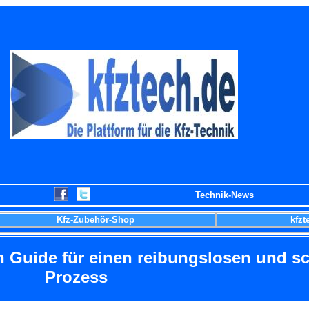
Technik-News
Kfz-Zubehör-Shop
kfzt
n Guide für einen reibungslosen und s
Prozess