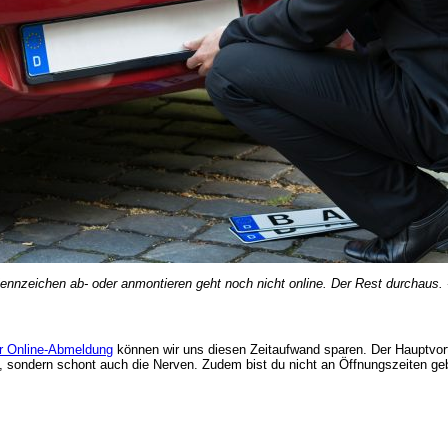
ennzeichen ab- oder anmontieren geht noch nicht online. Der Rest durchaus. 
r Online-Abmeldung
können wir uns diesen Zeitaufwand sparen. Der Hauptvorte
Zeit, sondern schont auch die Nerven. Zudem bist du nicht an Öffnungszeiten