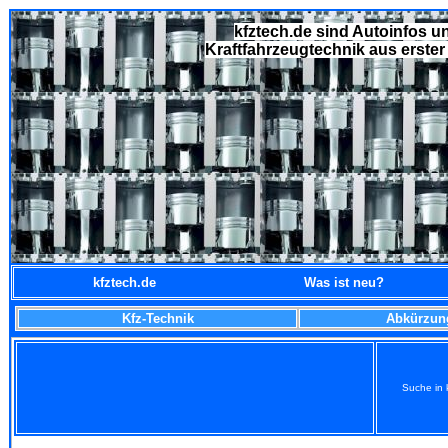
kfztech.de sind Autoinfos u
Kraftfahrzeugtechnik aus erste
kfztech.de
Was ist neu?
Kfz-Technik
Abkürzun
Suche in 