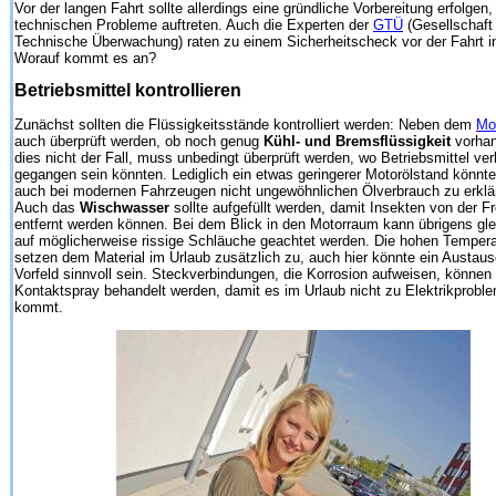
Vor der langen Fahrt sollte allerdings eine gründliche Vorbereitung erfolgen
technischen Probleme auftreten. Auch die Experten der
GTÜ
(Gesellschaft 
Technische Überwachung) raten zu einem Sicherheitscheck vor der Fahrt in
Worauf kommt es an?
Betriebsmittel kontrollieren
Zunächst sollten die Flüssigkeitsstände kontrolliert werden: Neben dem
Mo
auch überprüft werden, ob noch genug
Kühl- und Bremsflüssigkeit
vorhand
dies nicht der Fall, muss unbedingt überprüft werden, wo Betriebsmittel ver
gegangen sein könnten. Lediglich ein etwas geringerer Motorölstand könnte
auch bei modernen Fahrzeugen nicht ungewöhnlichen Ölverbrauch zu erklär
Auch das
Wischwasser
sollte aufgefüllt werden, damit Insekten von der F
entfernt werden können. Bei dem Blick in den Motorraum kann übrigens gle
auf möglicherweise rissige Schläuche geachtet werden. Die hohen Temper
setzen dem Material im Urlaub zusätzlich zu, auch hier könnte ein Austau
Vorfeld sinnvoll sein. Steckverbindungen, die Korrosion aufweisen, können
Kontaktspray behandelt werden, damit es im Urlaub nicht zu Elektrikprobl
kommt.