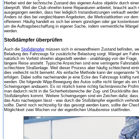
Hierbei wird der technische Zustand des eigenen Autos objektiv durch ei
überprüft. Weil der Club ohnehin keine Reparaturen anbietet, braucht auch 
ausgegangen werden, dass hier lediglich Instandsetzungen verkauft werden
Anders ist dies bei vergleichbaren Angeboten, die Werkstattketten vor dem
offerieren: Häufig handelt es sich bei einem günstigen oder gar kostenlose
um die Auftragsbeschaffung in eigener Sache, indem vermeintliche Mängel 
werden.
Stoßdämpfer überprüfen
Auch die
Stoßdämpfer
müssen sich in einwandfreiem Zustand befinden, wei
Beladung des Fahrzeugs für zusätzliche Belastung sorgt. Mängel am Fahrw
natürlich im Vorfeld ohnehin abgestellt werden - unabhängig von der Frage,
längere Reise ansteht. Typische Anzeichen sind eine verringerte Fahrstabili
schlechtere Straßenlage. Weil dieser Prozess aber häufig schleichend eintr
dies vielleicht nicht bemerkt. Als einfache Methode kann der sogenannte "
erfolgen. Dabei sollte nacheinander je eine Ecke des Fahrzeugs kräftig run
werden. Die folgende Wipp-Bewegung des Autos sollte nicht länger als ein 
Schwingungen andauern. Es ist ntürlich keine richtig fachmännische Prüfm
man dadurch nicht in die Sicherheitsbereiche der Zug- und Druckkräfte des
Stoßdämpfers kommt. Weitere Schwingungen sind ein Zeichen dafür, dass
das Auto nachwippen lässt - was durch die Stoßdämpfer eigentlich verhind
sollte. Damit noch rechtzeitig für das gesorgt werden kann, sollte der Che
Möglichkeit zwei Wochen vor der eigentlichen Urlaubsreise stattfinden.