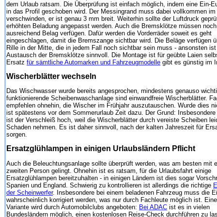
dem Urlaub ratsam. Die Überprüfung ist einfach möglich, indem eine Ein-
in das Profil geschoben wird. Der Messingrand muss dabei vollkommen im 
verschwinden, er ist genau 3 mm breit. Weiterhin sollte der Luftdruck geprü
erhöhten Beladung angepasst werden. Auch die Bremsklötze müssen noch
ausreichend Belag verfügen. Dafür werden die Vorderräder soweit es geht
eingeschlagen, damit die Bremszange sichtbar wird. Die Beläge verfügen ü
Rille in der Mitte, die in jedem Fall noch sichtbar sein muss - ansonsten ist
Austausch der Bremsklötze sinnvoll. Die Montage ist für geübte Laien sel
Ersatz
für sämtliche Automarken und Fahrzeugmodelle
gibt es günstig im I
Wischerblätter wechseln
Das Wischwasser wurde bereits angesprochen, mindestens genauso wichtig
funktionierende Scheibenwaschanlage sind einwandfreie Wischerblätter. Fa
empfehlen ohnehin, die Wischer im Frühjahr auszutauschen. Wurde dies nic
ist spätestens vor dem Sommerurlaub Zeit dazu. Der Grund: Insbesondere
ist der Verschleiß hoch, weil die Wischerblätter durch vereiste Scheiben lei
Schaden nehmen. Es ist daher sinnvoll, nach der kalten Jahreszeit für Ers
sorgen.
Ersatzglühlampen in einigen Urlaubsländern Pflicht
Auch die Beleuchtungsanlage sollte überprüft werden, was am besten mit e
zweiten Person gelingt. Ohnehin ist es ratsam, für die Urlaubsfahrt einige
Ersatzglühlampen bereitzuhalten - in einigen Ländern ist dies sogar Vorschri
Spanien und England. Schwierig zu kontrollieren ist allerdings die richtige
E
der Scheinwerfer
. Insbesondere bei einem beladenen Fahrzeug muss die Ei
wahrscheinlich korrigiert werden, was nur durch Fachleute möglich ist. Ein
Variante wird durch Automobilclubs angeboten:
Bei ADAC
ist es in vielen
Bundesländern möglich, einen kostenlosen Reise-Check durchführen zu la