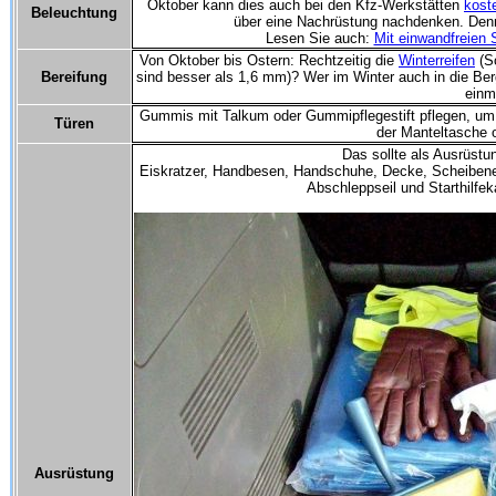
Oktober kann dies auch bei den Kfz-Werkstätten
kost
Beleuchtung
über eine Nachrüstung nachdenken. Denn 
Lesen Sie auch:
Mit einwandfreien
Von Oktober bis Ostern: Rechtzeitig die
Winterreifen
(Sc
Bereifung
sind besser als 1,6 mm)? Wer im Winter auch in die Berg
einm
Gummis mit Talkum oder Gummipflegestift pflegen, um e
Türen
der Manteltasche 
Das sollte als Ausrüstun
Eiskratzer, Handbesen, Handschuhe, Decke, Scheibene
Abschleppseil und Starthilfeka
Ausrüstung