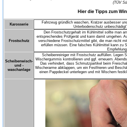
(TÜV Sü
Hier die Tipps zum Win
Fahrzeug gründlich waschen, Kratzer ausbesser und 
Karosserie
Unterbodenschutz unbeschädigt
Den Frostschutzgehalt im Kühlmittel sollte man am
entsprechendes Prüfgerät und kann damit umgehen. Au
Frostschutz
verschiedene Frostschutzmittel gibt, die man nicht m
erfüllen müssen. Eine falsches Kühlmittel kann zu 
Empfehlung:
Scheibenreiniger mit Frostschutz auffüllen. Legen Si
Wischergummis kontrollieren und ggf. erneuern. Abend
Scheibenwisch-
Das verhindert, dass Schmutzpartikel beim Freisch
und -
Wischerarme abklappen, um ein Festfrieren und Beschä
waschanlage
einen Pappdeckel unterlegen und mit Wischern festk