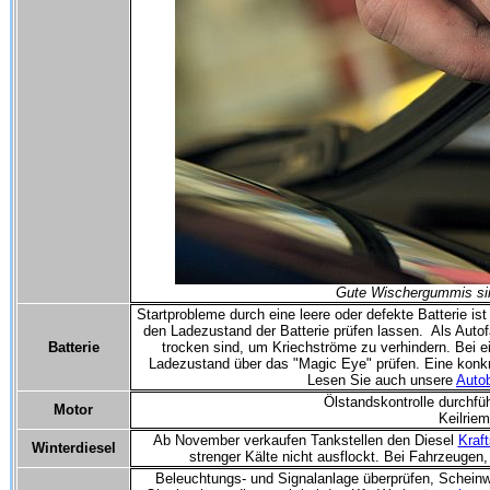
Gute Wischergummis sin
Startprobleme durch eine leere oder defekte Batterie is
den Ladezustand der Batterie prüfen lassen. Als Autof
Batterie
trocken sind, um Kriechströme zu verhindern. Bei ei
Ladezustand über das "Magic Eye" prüfen. Eine konkre
Lesen Sie auch unsere
Autob
Ölstandskontrolle durchfü
Motor
Keilrie
Ab November verkaufen Tankstellen den Diesel
Kraft
Winterdiesel
strenger Kälte nicht ausflockt. Bei Fahrzeugen,
Beleuchtungs- und Signalanlage überprüfen, Scheinw