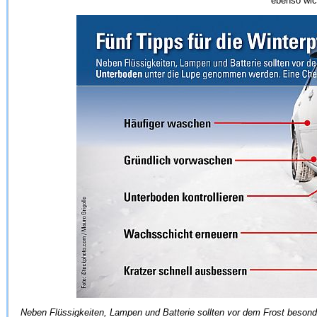
ebenso wic
Neben Flüssigkeiten, Lampen und Batterie sollten vor dem Frost beso