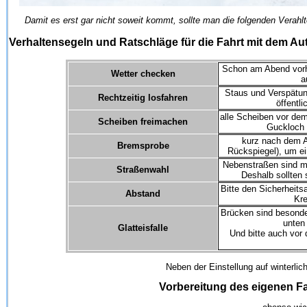
Damit es erst gar nicht soweit kommt, sollte man die folgenden Verahl
Verhaltensegeln und Ratschläge für die Fahrt mit dem Au
Schon am Abend vorhe
Wetter checken
a
Staus und Verspätung
Rechtzeitig losfahren
öffentli
alle Scheiben vor de
Scheiben freimachen
Guckloch f
kurz nach dem A
Bremsprobe
Rückspiegel), um e
Nebenstraßen sind me
Straßenwahl
Deshalb sollten 
Bitte den Sicherheits
Abstand
Kre
Brücken sind besonder
unten 
Glatteisfalle
Und bitte auch vor 
Neben der Einstellung auf winterlic
Vorbereitung des eigenen F