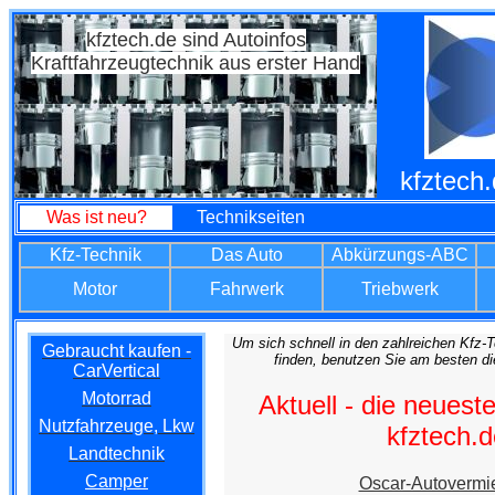
kfztech.de sind Autoinfos
Kraftfahrzeugtechnik aus erster Hand
kfztech.
Was ist neu?
Technikseiten
Kfz-Technik
Das Auto
Abkürzungs-ABC
Motor
Fahrwerk
Triebwerk
Um sich schnell in den zahlreichen Kfz-T
Gebraucht kaufen -
finden, benutzen Sie am besten d
CarVertical
Motorrad
Aktuell - die neueste
Nutzfahrzeuge, Lkw
kfztech.d
Landtechnik
Camper
Oscar-Autovermi