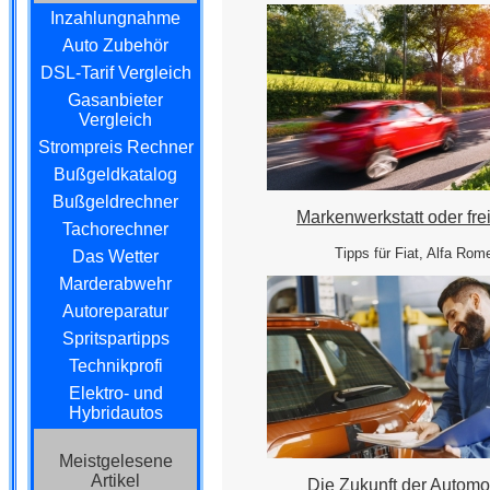
Inzahlungnahme
Auto Zubehör
DSL-Tarif Vergleich
Gasanbieter
Vergleich
Strompreis Rechner
Bußgeldkatalog
Bußgeldrechner
Markenwerkstatt oder fre
Tachorechner
Tipps für Fiat, Alfa Ro
Das Wetter
Marderabwehr
Autoreparatur
Spritspartipps
Technikprofi
Elektro- und
Hybridautos
Meistgelesene
Artikel
Die Zukunft der Automob