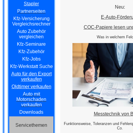
Stapler
Neu:
Partnerseiten
E-Auto-Förder
Kfz-Versicherung
Vergleichsrechner
COC-Papiere lesen und
Auto Zubehör
vergleichen
Was in welchem Feld
Kfz-Seminare
Kfz-Zubehör
Kfz-Jobs
Kfz-Werkstatt Suche
Auto für den Export
verkaufen
Oldtimer verkaufen
Auto mit
Motorschaden
verkaufen
Downloads
Messtechnik von B
Funktionsweise, Toleranzen und Fehlerq
Servicethemen
Co.