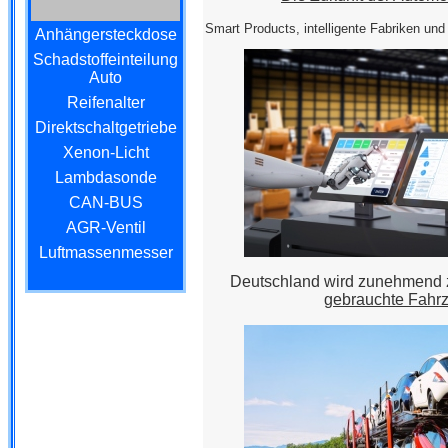
Smart Products, intelligente Fabriken und 
Anhängersteckdose
Schadstoffeinteilung
Auto
Reifenalter
Direktschaltgetriebe
Xenon-Licht
Lambdasonde
CAN-BUS
AGR-Ventil
Luftmassenmesser
Deutschland wird zunehmend
gebrauchte Fahr